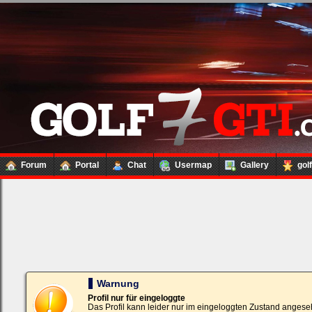
Forum
Portal
Chat
Usermap
Gallery
gol
Loginbox
Trage
bitte
in
die
nachfolgenden
Felder
Deinen
Warnung
Benutzernamen
und
Profil nur für eingeloggte
Kennwort
Das Profil kann leider nur im eingeloggten Zustand angese