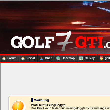
Forum
Portal
Chat
Usermap
Gallery
gol
Loginbox
Trage
bitte
in
die
nachfolgenden
Felder
Deinen
Warnung
Benutzernamen
und
Profil nur für eingeloggte
Kennwort
Das Profil kann leider nur im eingeloggten Zustand angese