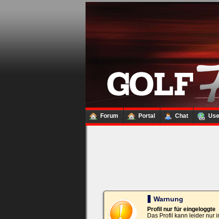
Loginbox
Trage
bitte
in
die
nachfolgenden
Felder
Deinen
Benutzernamen
und
Kennwort
Forum
Portal
Chat
Us
ein,
um
Dich
einzuloggen.
Username:
Passwort:
Warnung
Profil nur für eingeloggte
Das Profil kann leider nur
Bei jedem Besuch