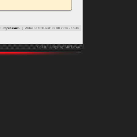
•
Impressum
|
Aktuelle Ortszeit:
06.08.2026 - 15:45
CF3.0.3.2 Style by
AllaTurkaa