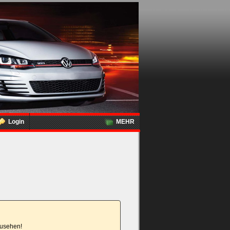
Login
MEHR
nzusehen!