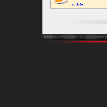
automatisch einloggen.
schließen
Onlinestatus verstec
Powered by CBACK Forum © 1999 - 2026
CBACK® So
Ich habe mein Passwort
vergessen
|
Registrieren