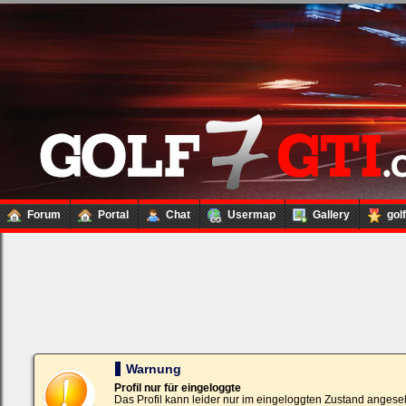
Forum
Portal
Chat
Usermap
Gallery
gol
Loginbox
Trage
bitte
in
die
nachfolgenden
Felder
Deinen
Warnung
Benutzernamen
und
Profil nur für eingeloggte
Kennwort
Das Profil kann leider nur im eingeloggten Zustand angese