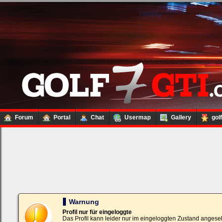
Forum
Portal
Chat
Usermap
Gallery
gol
Loginbox
Trage
bitte
in
die
nachfolgenden
Felder
Deinen
Warnung
Benutzernamen
und
Profil nur für eingeloggte
Kennwort
Das Profil kann leider nur im eingeloggten Zustand angese