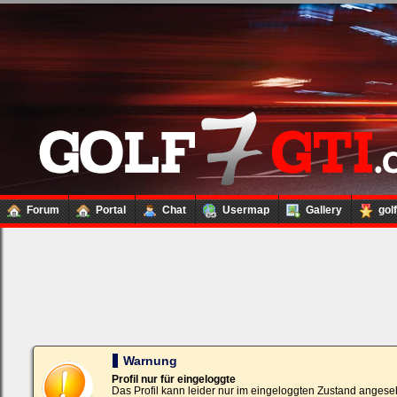
Forum
Portal
Chat
Usermap
Gallery
gol
Loginbox
Trage
bitte
in
die
nachfolgenden
Felder
Deinen
Warnung
Benutzernamen
und
Profil nur für eingeloggte
Kennwort
Das Profil kann leider nur im eingeloggten Zustand angese