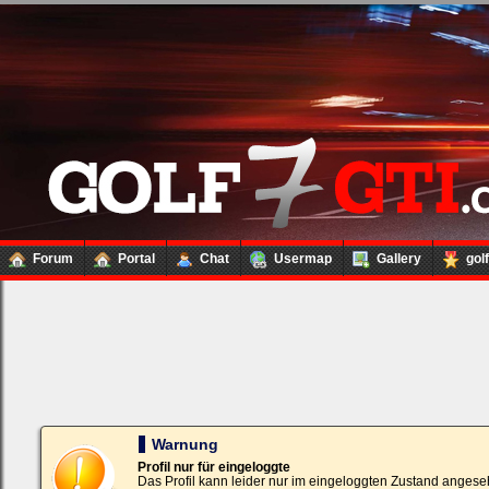
Forum
Portal
Chat
Usermap
Gallery
gol
Loginbox
Trage
bitte
in
die
nachfolgenden
Felder
Deinen
Warnung
Benutzernamen
und
Profil nur für eingeloggte
Kennwort
Das Profil kann leider nur im eingeloggten Zustand angese