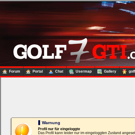
Forum
Portal
Chat
Usermap
Gallery
gol
Loginbox
Trage
bitte
in
die
nachfolgenden
Felder
Deinen
Warnung
Benutzernamen
und
Profil nur für eingeloggte
Kennwort
Das Profil kann leider nur im eingeloggten Zustand angese