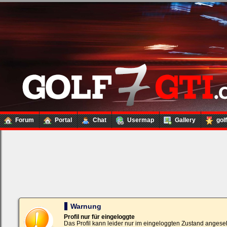
Forum
Portal
Chat
Usermap
Gallery
gol
Loginbox
Trage
bitte
in
die
nachfolgenden
Felder
Deinen
Warnung
Benutzernamen
und
Profil nur für eingeloggte
Kennwort
Das Profil kann leider nur im eingeloggten Zustand angese