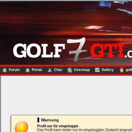
Forum
Portal
Chat
Usermap
Gallery
gol
Loginbox
Trage
bitte
in
die
nachfolgenden
Felder
Deinen
Warnung
Benutzernamen
und
Profil nur für eingeloggte
Kennwort
Das Profil kann leider nur im eingeloggten Zustand angese