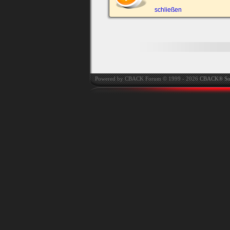
automatisch einloggen.
schließen
Onlinestatus verstec
Powered by CBACK Forum © 1999 - 2026
CBACK® So
Ich habe mein Passwort
vergessen
|
Registrieren