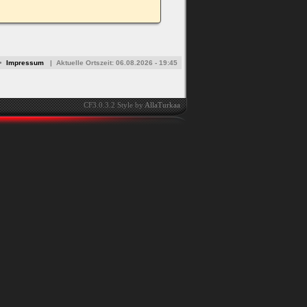
•
Impressum
|
Aktuelle Ortszeit:
06.08.2026 - 19:45
CF3.0.3.2 Style by
AllaTurkaa