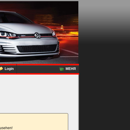
Login
MEHR
nzusehen!