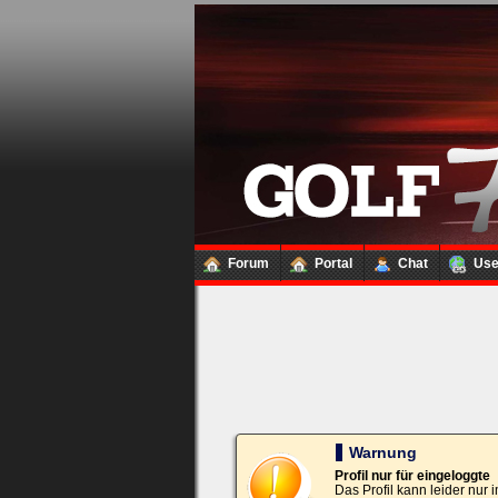
Loginbox
Trage
bitte
in
die
nachfolgenden
Felder
Deinen
Benutzernamen
und
Kennwort
Forum
Portal
Chat
Us
ein,
um
Dich
einzuloggen.
Username:
Passwort:
Warnung
Profil nur für eingeloggte
Das Profil kann leider nur
Bei jedem Besuch