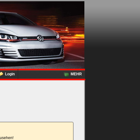
Login
MEHR
nzusehen!