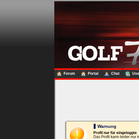
Loginbox
Trage
bitte
in
die
nachfolgenden
Felder
Deinen
Benutzernamen
und
Kennwort
Forum
Portal
Chat
Us
ein,
um
Dich
einzuloggen.
Username:
Passwort:
Warnung
Profil nur für eingeloggte
Das Profil kann leider nur
Bei jedem Besuch