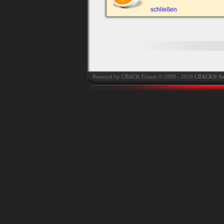
automatisch einloggen.
schließen
Onlinestatus verstec
Powered by CBACK Forum © 1999 - 2026
CBACK® So
Ich habe mein Passwort
vergessen
|
Registrieren