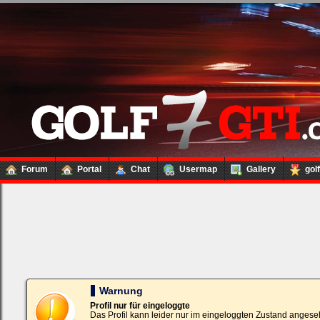
Forum
Portal
Chat
Usermap
Gallery
gol
Loginbox
Trage
bitte
in
die
nachfolgenden
Felder
Deinen
Warnung
Benutzernamen
und
Profil nur für eingeloggte
Kennwort
Das Profil kann leider nur im eingeloggten Zustand angese