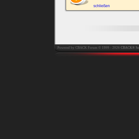
automatisch einloggen.
schließen
Onlinestatus verstec
Powered by CBACK Forum © 1999 - 2026
CBACK® So
Ich habe mein Passwort
vergessen
|
Registrieren