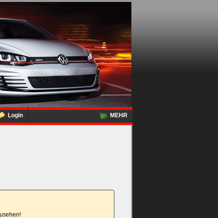
Login
MEHR
nzusehen!