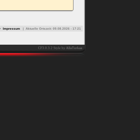
•
Impressum
|
Aktuelle Ortszeit:
09.08.2026 - 17:21
CF3.0.3.2 Style by
AllaTurkaa