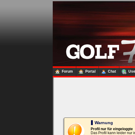
Loginbox
Trage
bitte
in
die
nachfolgenden
Felder
Deinen
Benutzernamen
und
Kennwort
Forum
Portal
Chat
Us
ein,
um
Dich
einzuloggen.
Username:
Passwort:
Warnung
Profil nur für eingeloggte
Das Profil kann leider nur
Bei jedem Besuch