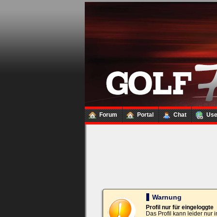
Loginbox
Trage
bitte
in
die
nachfolgenden
Felder
Deinen
Benutzernamen
und
Kennwort
Forum
Portal
Chat
Us
ein,
um
Dich
einzuloggen.
Username:
Passwort:
Warnung
Profil nur für eingeloggte
Das Profil kann leider nur
Bei jedem Besuch