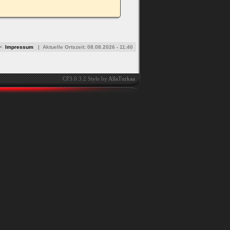
•
Impressum
|
Aktuelle Ortszeit:
08.08.2026 - 11:40
CF3.0.3.2 Style by
AllaTurkaa