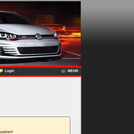
Login
MEHR
nzusehen!