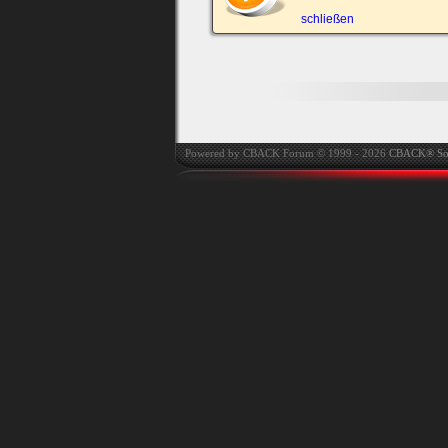
automatisch einloggen.
schließen
Onlinestatus verstec
Powered by CBACK Forum © 1999 - 2026
CBACK® So
Ich habe mein Passwort
vergessen
|
Registrieren