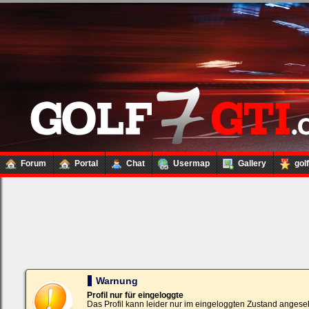
Forum
Portal
Chat
Usermap
Gallery
gol
Loginbox
Trage
bitte
in
die
nachfolgenden
Felder
Deinen
Warnung
Benutzernamen
und
Profil nur für eingeloggte
Kennwort
Das Profil kann leider nur im eingeloggten Zustand angese