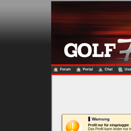
Loginbox
Trage
bitte
in
die
nachfolgenden
Felder
Deinen
Benutzernamen
und
Kennwort
Forum
Portal
Chat
Us
ein,
um
Dich
einzuloggen.
Username:
Passwort:
Warnung
Profil nur für eingeloggte
Das Profil kann leider nur
Bei jedem Besuch