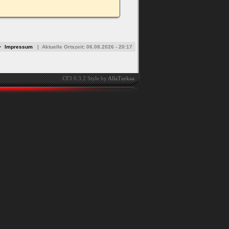
•
Impressum
|
Aktuelle Ortszeit:
06.08.2026 - 20:17
CF3.0.3.2 Style by
AllaTurkaa