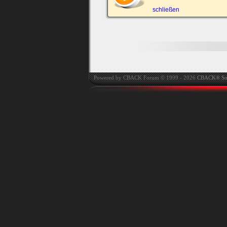
automatisch einloggen.
schließen
Onlinestatus verstec
Powered by CBACK Forum © 1999 - 2026
CBACK® So
Ich habe mein Passwort
vergessen
|
Registrieren