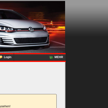
Login
MEHR
nzusehen!