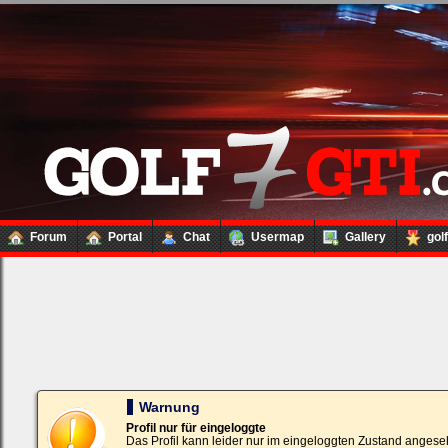
Forum
Portal
Chat
Usermap
Gallery
gol
Loginbox
Trage
bitte
in
die
nachfolgenden
Felder
Deinen
Warnung
Benutzernamen
und
Profil nur für eingeloggte
Kennwort
Das Profil kann leider nur im eingeloggten Zustand angese