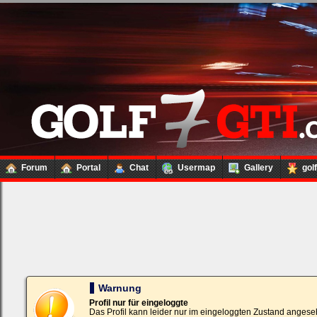
Forum
Portal
Chat
Usermap
Gallery
gol
Loginbox
Trage
bitte
in
die
nachfolgenden
Felder
Deinen
Warnung
Benutzernamen
und
Profil nur für eingeloggte
Kennwort
Das Profil kann leider nur im eingeloggten Zustand angese