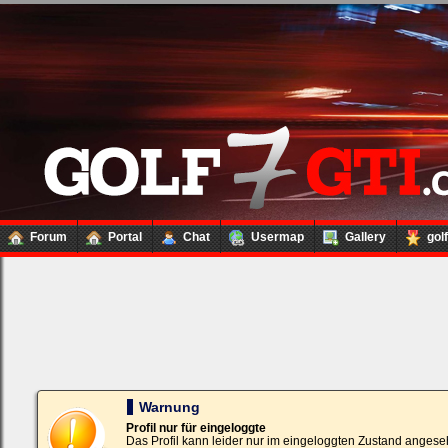
Forum
Portal
Chat
Usermap
Gallery
gol
Loginbox
Trage
bitte
in
die
nachfolgenden
Felder
Deinen
Warnung
Benutzernamen
und
Profil nur für eingeloggte
Kennwort
Das Profil kann leider nur im eingeloggten Zustand angese