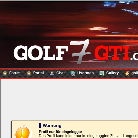
Forum
Portal
Chat
Usermap
Gallery
gol
Loginbox
Trage
bitte
in
die
nachfolgenden
Felder
Deinen
Warnung
Benutzernamen
und
Profil nur für eingeloggte
Kennwort
Das Profil kann leider nur im eingeloggten Zustand angese