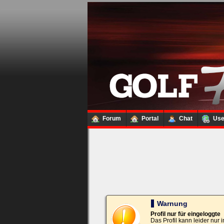
Loginbox
Trage
bitte
in
die
nachfolgenden
Felder
Deinen
Benutzernamen
und
Kennwort
Forum
Portal
Chat
Us
ein,
um
Dich
einzuloggen.
Username:
Passwort:
Warnung
Profil nur für eingeloggte
Das Profil kann leider nur
Bei jedem Besuch