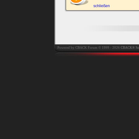
automatisch einloggen.
schließen
Onlinestatus verstec
Powered by CBACK Forum © 1999 - 2026
CBACK® So
Ich habe mein Passwort
vergessen
|
Registrieren