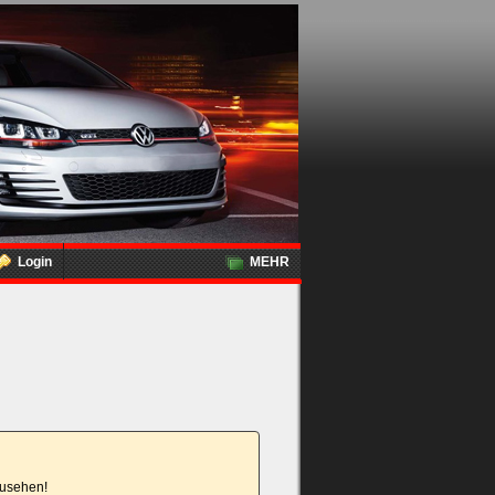
Login
MEHR
nzusehen!