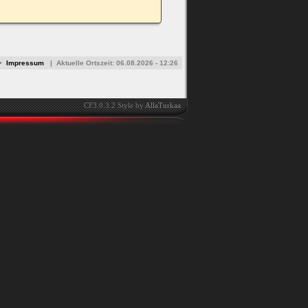
•
Impressum
|
Aktuelle Ortszeit:
06.08.2026 - 12:26
CF3.0.3.2 Style by
AllaTurkaa