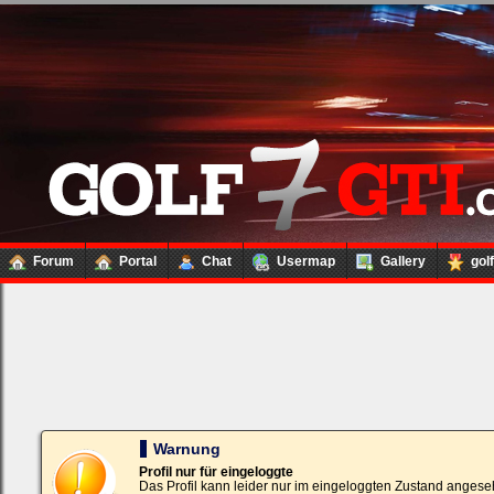
Forum
Portal
Chat
Usermap
Gallery
gol
Loginbox
Trage
bitte
in
die
nachfolgenden
Felder
Deinen
Warnung
Benutzernamen
und
Profil nur für eingeloggte
Kennwort
Das Profil kann leider nur im eingeloggten Zustand angese