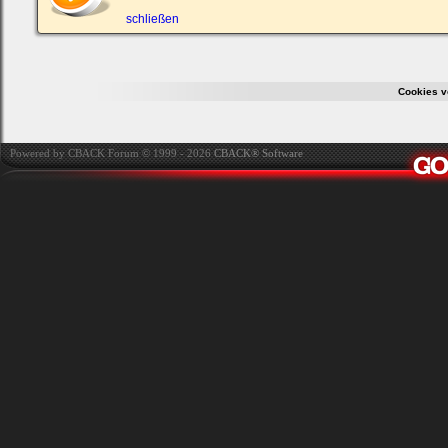
ein,
um
schließen
Dich
einzuloggen.
Username:
Cookies v
Passwort:
Powered by CBACK Forum © 1999 - 2026
CBACK® Software
Bei jedem Besuch
automatisch einloggen.
Onlinestatus verstecken.
Ich habe mein Passwort
vergessen
|
Registrieren