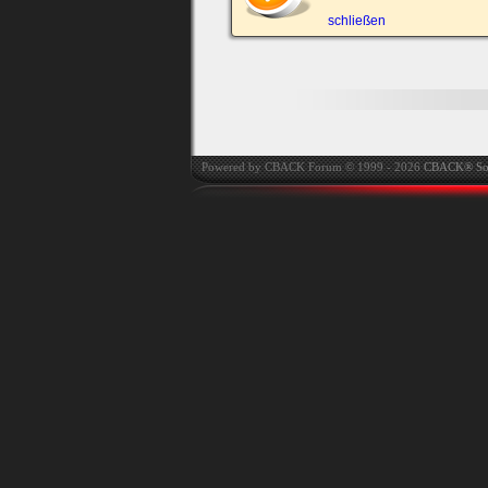
automatisch einloggen.
schließen
Onlinestatus verstec
Powered by CBACK Forum © 1999 - 2026
CBACK® So
Ich habe mein Passwort
vergessen
|
Registrieren