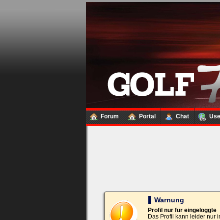
Loginbox
Trage
bitte
in
die
nachfolgenden
Felder
Deinen
Benutzernamen
und
Kennwort
Forum
Portal
Chat
Us
ein,
um
Dich
einzuloggen.
Username:
Passwort:
Warnung
Profil nur für eingeloggte
Das Profil kann leider nur
Bei jedem Besuch