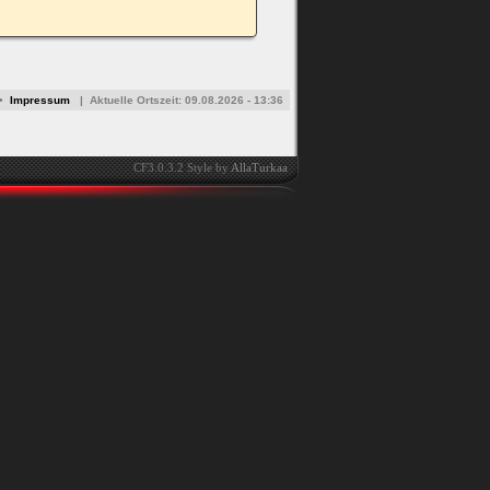
•
Impressum
|
Aktuelle Ortszeit:
09.08.2026 - 13:36
CF3.0.3.2 Style by
AllaTurkaa