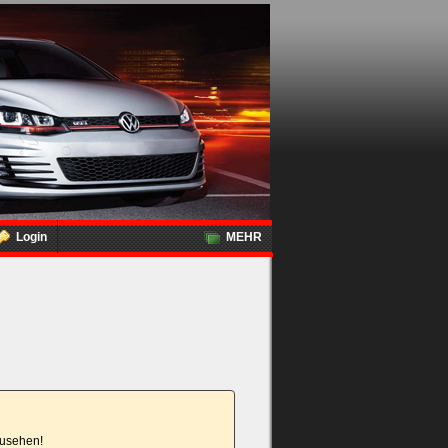
Login
MEHR
nzusehen!