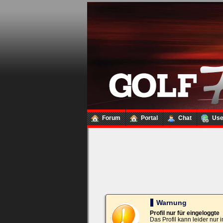
Loginbox
Trage
bitte
in
die
nachfolgenden
Felder
Deinen
Benutzernamen
und
Kennwort
Forum
Portal
Chat
Us
ein,
um
Dich
einzuloggen.
Username:
Passwort:
Warnung
Profil nur für eingeloggte
Das Profil kann leider nur
Bei jedem Besuch