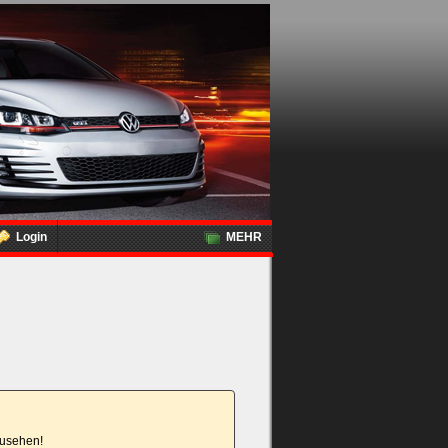
Login
MEHR
nzusehen!