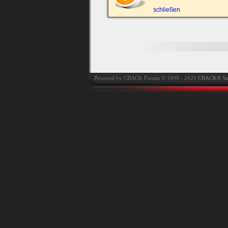
automatisch einloggen.
schließen
Onlinestatus verstec
Powered by CBACK Forum © 1999 - 2026
CBACK® So
Ich habe mein Passwort
vergessen
|
Registrieren