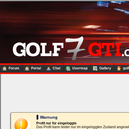
Forum
Portal
Chat
Usermap
Gallery
gol
Loginbox
Trage
bitte
in
die
nachfolgenden
Felder
Deinen
Warnung
Benutzernamen
und
Profil nur für eingeloggte
Kennwort
Das Profil kann leider nur im eingeloggten Zustand angese