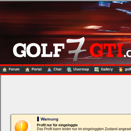
Forum
Portal
Chat
Usermap
Gallery
gol
Loginbox
Trage
bitte
in
die
nachfolgenden
Felder
Deinen
Warnung
Benutzernamen
und
Profil nur für eingeloggte
Kennwort
Das Profil kann leider nur im eingeloggten Zustand angese