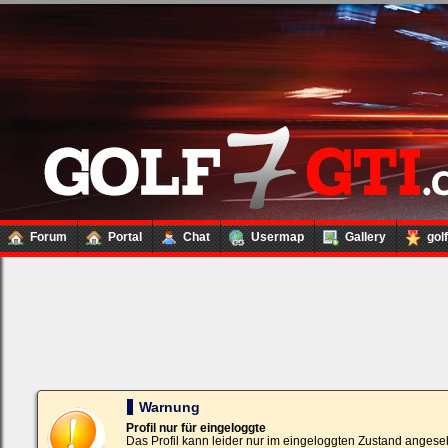
Forum
Portal
Chat
Usermap
Gallery
gol
Loginbox
Trage
bitte
in
die
nachfolgenden
Felder
Deinen
Warnung
Benutzernamen
und
Profil nur für eingeloggte
Kennwort
Das Profil kann leider nur im eingeloggten Zustand angese