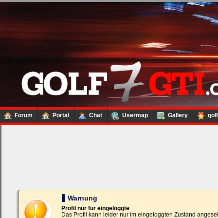
Forum
Portal
Chat
Usermap
Gallery
gol
Loginbox
Trage
bitte
in
die
nachfolgenden
Felder
Deinen
Warnung
Benutzernamen
und
Profil nur für eingeloggte
Kennwort
Das Profil kann leider nur im eingeloggten Zustand angese