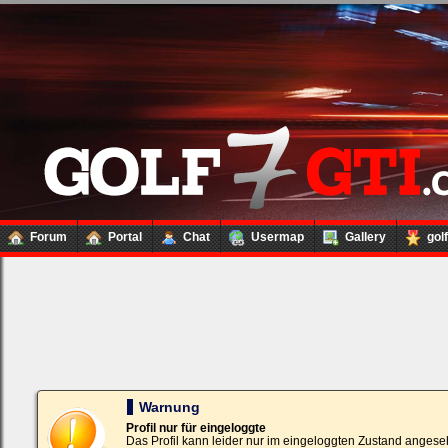
Forum
Portal
Chat
Usermap
Gallery
gol
Loginbox
Trage
bitte
in
die
nachfolgenden
Felder
Deinen
Warnung
Benutzernamen
und
Profil nur für eingeloggte
Kennwort
Das Profil kann leider nur im eingeloggten Zustand angese