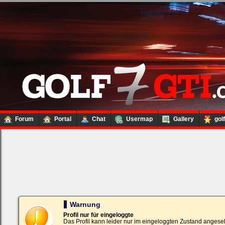
Forum
Portal
Chat
Usermap
Gallery
gol
Loginbox
Trage
bitte
in
die
nachfolgenden
Felder
Deinen
Warnung
Benutzernamen
und
Profil nur für eingeloggte
Kennwort
Das Profil kann leider nur im eingeloggten Zustand angese