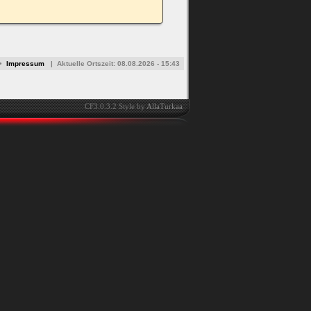
•
Impressum
|
Aktuelle Ortszeit:
08.08.2026 - 15:43
CF3.0.3.2 Style by
AllaTurkaa