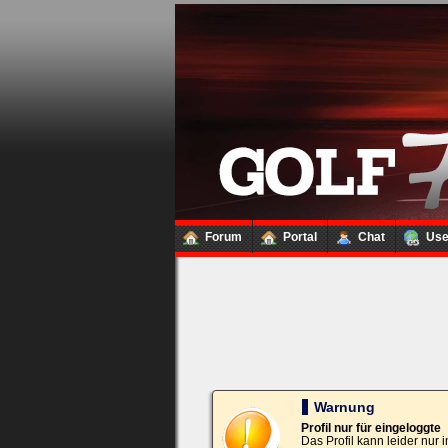
Loginbox
Trage
bitte
in
die
nachfolgenden
Felder
Deinen
Benutzernamen
und
Kennwort
Forum
Portal
Chat
Us
ein,
um
Dich
einzuloggen.
Username:
Passwort:
Warnung
Profil nur für eingeloggte
Das Profil kann leider nur
Bei jedem Besuch