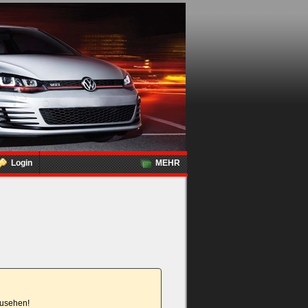
Login
MEHR
nzusehen!