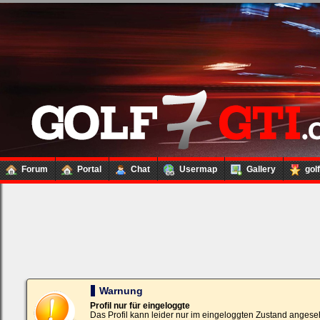
Forum
Portal
Chat
Usermap
Gallery
gol
Loginbox
Trage
bitte
in
die
nachfolgenden
Felder
Deinen
Warnung
Benutzernamen
und
Profil nur für eingeloggte
Kennwort
Das Profil kann leider nur im eingeloggten Zustand angese