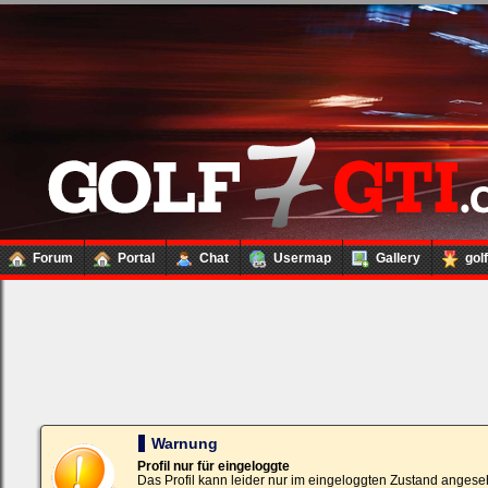
Forum
Portal
Chat
Usermap
Gallery
gol
Loginbox
Trage
bitte
in
die
nachfolgenden
Felder
Deinen
Warnung
Benutzernamen
und
Profil nur für eingeloggte
Kennwort
Das Profil kann leider nur im eingeloggten Zustand angese