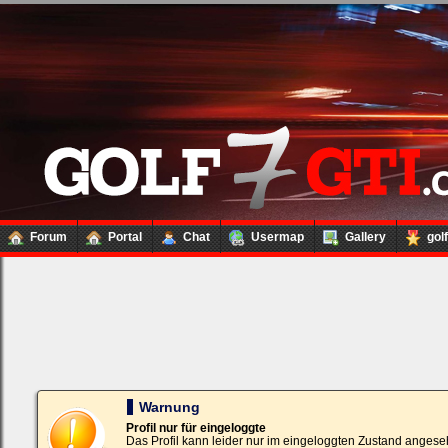
Forum
Portal
Chat
Usermap
Gallery
gol
Loginbox
Trage
bitte
in
die
nachfolgenden
Felder
Deinen
Warnung
Benutzernamen
und
Profil nur für eingeloggte
Kennwort
Das Profil kann leider nur im eingeloggten Zustand angese