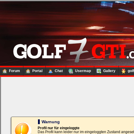
Forum
Portal
Chat
Usermap
Gallery
gol
Loginbox
Trage
bitte
in
die
nachfolgenden
Felder
Deinen
Warnung
Benutzernamen
und
Profil nur für eingeloggte
Kennwort
Das Profil kann leider nur im eingeloggten Zustand angese