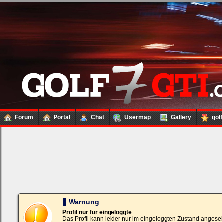
Forum
Portal
Chat
Usermap
Gallery
gol
Loginbox
Trage
bitte
in
die
nachfolgenden
Felder
Deinen
Warnung
Benutzernamen
und
Profil nur für eingeloggte
Kennwort
Das Profil kann leider nur im eingeloggten Zustand angese