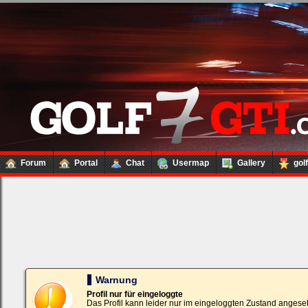
Forum
Portal
Chat
Usermap
Gallery
gol
Loginbox
Trage
bitte
in
die
nachfolgenden
Felder
Deinen
Warnung
Benutzernamen
und
Profil nur für eingeloggte
Kennwort
Das Profil kann leider nur im eingeloggten Zustand angese