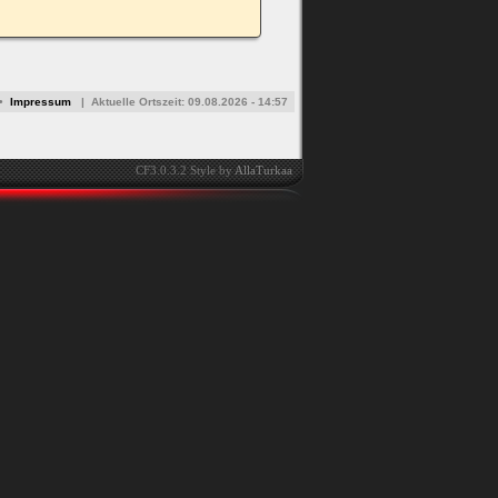
•
Impressum
|
Aktuelle Ortszeit:
09.08.2026 - 14:57
CF3.0.3.2 Style by
AllaTurkaa