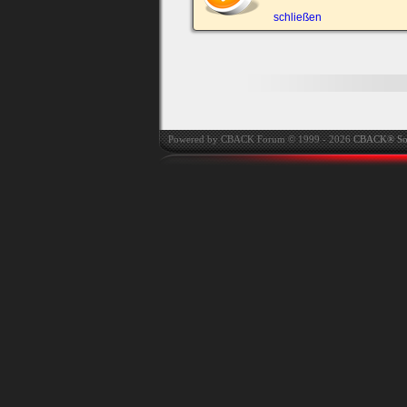
automatisch einloggen.
schließen
Onlinestatus verstec
Powered by CBACK Forum © 1999 - 2026
CBACK® So
Ich habe mein Passwort
vergessen
|
Registrieren