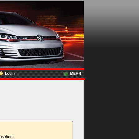
Login
MEHR
nzusehen!