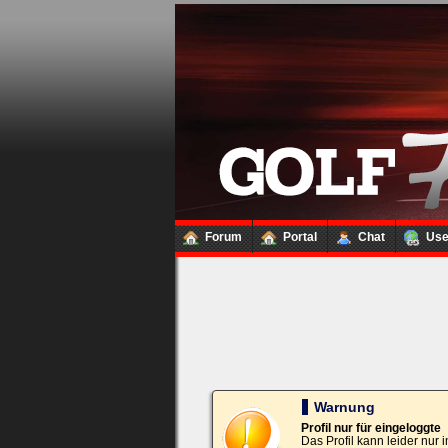
Loginbox
Trage
bitte
in
die
nachfolgenden
Felder
Deinen
Benutzernamen
und
Kennwort
Forum
Portal
Chat
Us
ein,
um
Dich
einzuloggen.
Username:
Passwort:
Warnung
Profil nur für eingeloggte
Das Profil kann leider nur
Bei jedem Besuch