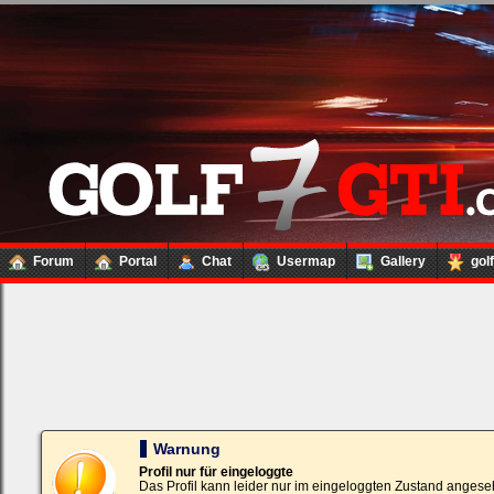
Forum
Portal
Chat
Usermap
Gallery
gol
Loginbox
Trage
bitte
in
die
nachfolgenden
Felder
Deinen
Warnung
Benutzernamen
und
Profil nur für eingeloggte
Kennwort
Das Profil kann leider nur im eingeloggten Zustand angese