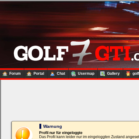
Forum
Portal
Chat
Usermap
Gallery
gol
Loginbox
Trage
bitte
in
die
nachfolgenden
Felder
Deinen
Warnung
Benutzernamen
und
Profil nur für eingeloggte
Kennwort
Das Profil kann leider nur im eingeloggten Zustand angese