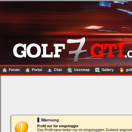
Forum
Portal
Chat
Usermap
Gallery
gol
Loginbox
Trage
bitte
in
die
nachfolgenden
Felder
Deinen
Warnung
Benutzernamen
und
Profil nur für eingeloggte
Kennwort
Das Profil kann leider nur im eingeloggten Zustand angese