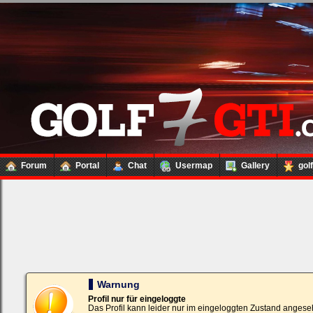
Forum
Portal
Chat
Usermap
Gallery
gol
Loginbox
Trage
bitte
in
die
nachfolgenden
Felder
Deinen
Warnung
Benutzernamen
und
Profil nur für eingeloggte
Kennwort
Das Profil kann leider nur im eingeloggten Zustand angese