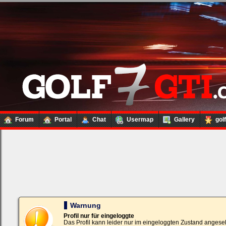
Forum
Portal
Chat
Usermap
Gallery
gol
Loginbox
Trage
bitte
in
die
nachfolgenden
Felder
Deinen
Warnung
Benutzernamen
und
Profil nur für eingeloggte
Kennwort
Das Profil kann leider nur im eingeloggten Zustand angese