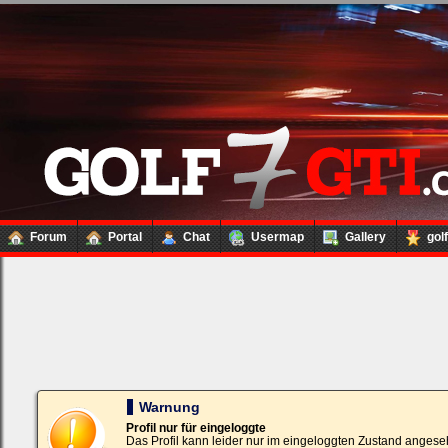
Forum
Portal
Chat
Usermap
Gallery
gol
Loginbox
Trage
bitte
in
die
nachfolgenden
Felder
Deinen
Warnung
Benutzernamen
und
Profil nur für eingeloggte
Kennwort
Das Profil kann leider nur im eingeloggten Zustand angese