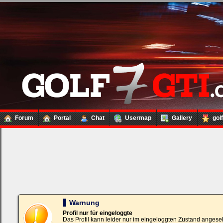
Forum
Portal
Chat
Usermap
Gallery
gol
Loginbox
Trage
bitte
in
die
nachfolgenden
Felder
Deinen
Warnung
Benutzernamen
und
Profil nur für eingeloggte
Kennwort
Das Profil kann leider nur im eingeloggten Zustand angese