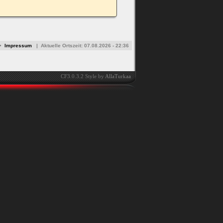
•
Impressum
|
Aktuelle Ortszeit:
07.08.2026 - 22:36
CF3.0.3.2 Style by
AllaTurkaa