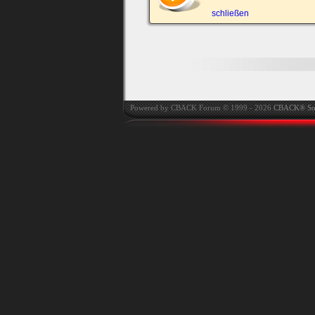
automatisch einloggen.
schließen
Onlinestatus verstec
Powered by CBACK Forum © 1999 - 2026
CBACK® So
Ich habe mein Passwort
vergessen
|
Registrieren