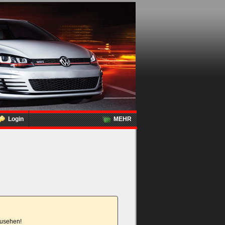
Login
MEHR
nzusehen!