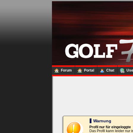
Loginbox
Trage
bitte
in
die
nachfolgenden
Felder
Deinen
Benutzernamen
und
Kennwort
Forum
Portal
Chat
Us
ein,
um
Dich
einzuloggen.
Username:
Passwort:
Warnung
Profil nur für eingeloggte
Das Profil kann leider nur
Bei jedem Besuch