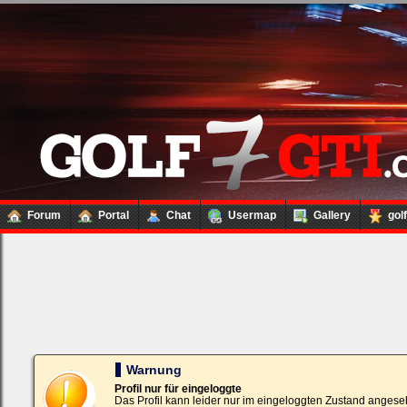
Forum
Portal
Chat
Usermap
Gallery
gol
Loginbox
Trage
bitte
in
die
nachfolgenden
Felder
Deinen
Warnung
Benutzernamen
und
Profil nur für eingeloggte
Kennwort
Das Profil kann leider nur im eingeloggten Zustand angese