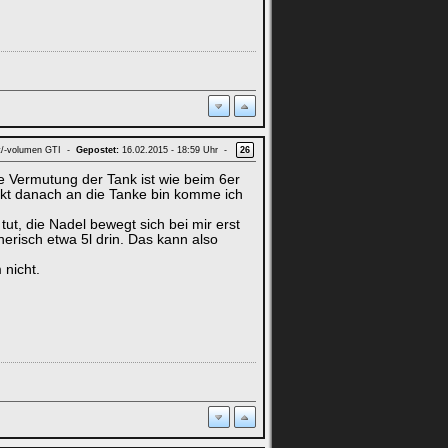
t/-volumen GTI -
Gepostet:
16.02.2015 - 18:59 Uhr -
26
die Vermutung der Tank ist wie beim 6er
rekt danach an die Tanke bin komme ich
tut, die Nadel bewegt sich bei mir erst
risch etwa 5l drin. Das kann also
 nicht.