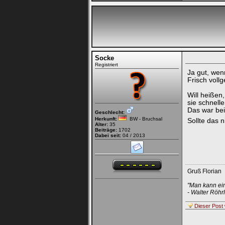
Socke
Registriert
Ja gut, wen
Frisch voll
Will heißen,
sie schnelle
Das war bei
Geschlecht:
Herkunft:
BW - Bruchsal
Sollte das 
Alter:
35
Beiträge:
1702
Dabei seit:
04 / 2013
Gruß Florian
"Man kann ein
- Walter Röhr
Dieser Post 