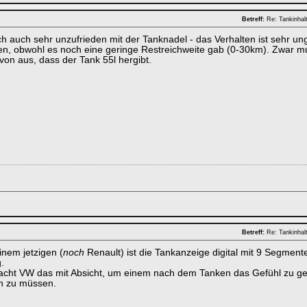
Betreff:
Re: Tankinhal
ich auch sehr unzufrieden mit der Tanknadel - das Verhalten ist sehr 
en, obwohl es noch eine geringe Restreichweite gab (0-30km). Zwar mu
von aus, dass der Tank 55l hergibt.
Betreff:
Re: Tankinhal
inem jetzigen (
noch
Renault) ist die Tankanzeige digital mit 9 Segmente
.
macht VW das mit Absicht, um einem nach dem Tanken das Gefühl zu gebe
n zu müssen.