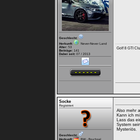
Geschlecht:
Herkunft:
Never-Never Land
Alter:
53
Golf 8 GTI Cl
Beiträge:
141
Dabei seit:
07 / 2013
Socke
Registriert
Also mehr a
Kann ich mi
Lass das ei
System sein
Mysteriös.
Geschlecht:
Herkunft:
BW - Bruchsal