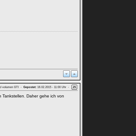
lt/-volumen GTI -
Gepostet:
16.02.2015 - 11:00 Uhr -
25
n Tankstellen. Daher gehe ich von