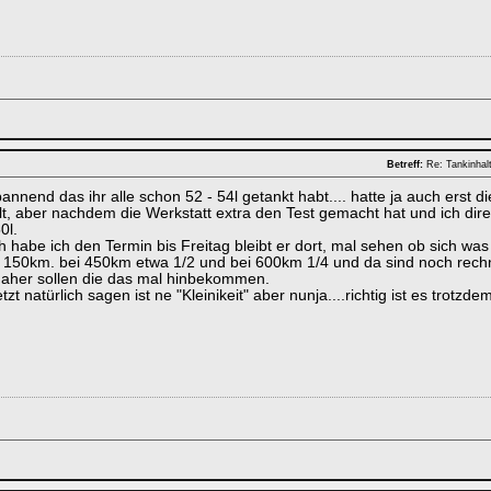
Betreff:
Re: Tankinhal
pannend das ihr alle schon 52 - 54l getankt habt.... hatte ja auch erst 
alt, aber nachdem die Werkstatt extra den Test gemacht hat und ich di
0l.
 habe ich den Termin bis Freitag bleibt er dort, mal sehen ob sich was 
150km. bei 450km etwa 1/2 und bei 600km 1/4 und da sind noch rechne
 daher sollen die das mal hinbekommen.
zt natürlich sagen ist ne "Kleinikeit" aber nunja....richtig ist es trotzdem