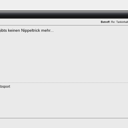
Betreff:
Re: Tankinhal
bts keinen Nippeltrick mehr...
ken.
ubsport