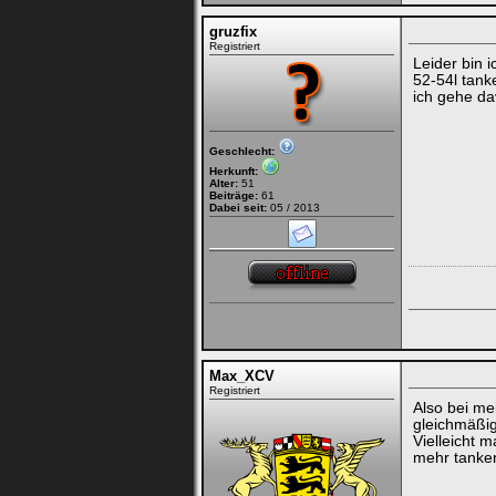
gruzfix
Registriert
Leider bin 
52-54l tank
ich gehe da
Geschlecht:
Herkunft:
Alter:
51
Beiträge:
61
Dabei seit:
05 / 2013
Max_XCV
Registriert
Also bei me
gleichmäßig
Vielleicht 
mehr tanke