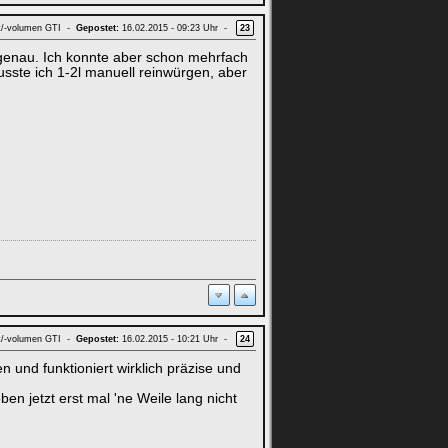
t/-volumen GTI -
Gepostet:
16.02.2015 - 09:23 Uhr -
23
ungenau. Ich konnte aber schon mehrfach
sste ich 1-2l manuell reinwürgen, aber
t/-volumen GTI -
Gepostet:
16.02.2015 - 10:21 Uhr -
24
n und funktioniert wirklich präzise und
n jetzt erst mal 'ne Weile lang nicht