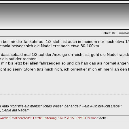
Betreff:
Re: Tankinhal
n bei mir die Tankuhr auf 1/2 steht ist auch in meinem nur noch etwa 1/
getankt bewegt sich die Nadel erst nach etwa 80-100km.
 dass sobald mal 1/2 auf der Anzeige errreicht ist, geht die Nadel rapi
r als auf der rechten.
 mir bis jetzt bei allen fahrzeugen so und ich hab das als normal ang
nicht so sein? Stören tuts mich nich, ich orrientier mich eh mehr an de
 Auto nicht wie ein menschliches Wesen behandeln - ein Auto braucht Liebe."
l, Genie auf Rädern
wurde 1 mal bearbeitet. Letzte Editierung: 16.02.2015 - 09:15 Uhr von
Socke
.