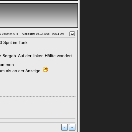
t/-volumen GTI -
Gepostet:
16.02.2015 - 09:14 Uhr -
22
3 Sprit im Tank.
de Bergab. Auf der linken Hälfte wandert
enommen.
n km als an der Anzeige.