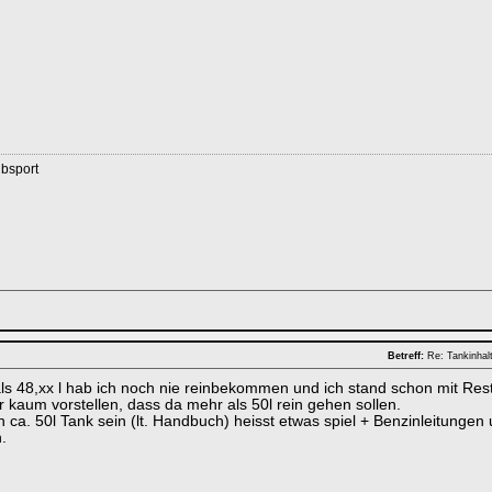
ubsport
Betreff:
Re: Tankinhal
ls 48,xx l hab ich noch nie reinbekommen und ich stand schon mit Res
r kaum vorstellen, dass da mehr als 50l rein gehen sollen.
n ca. 50l Tank sein (lt. Handbuch) heisst etwas spiel + Benzinleitunge
.