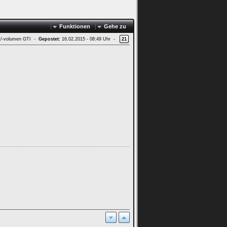
Funktionen
Gehe zu
t/-volumen GTI -
Gepostet:
16.02.2015 - 08:49 Uhr -
21