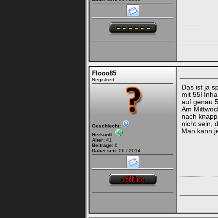
Flooo85
Registriert
Das ist ja s
mit 55l Inh
auf genau 5
Am Mittwoch
nach knapp 
nicht sein,
Geschlecht:
Man kann jet
Herkunft:
Alter:
41
Beiträge:
6
Dabei seit:
06 / 2014