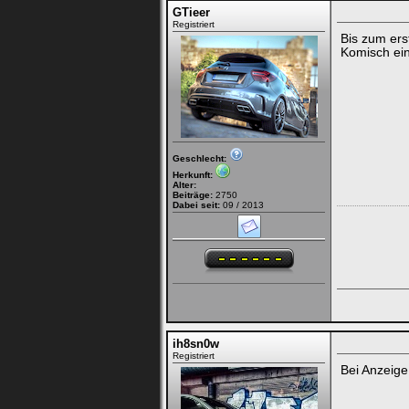
GTieer
Registriert
Bis zum ers
Komisch ein
Geschlecht:
Herkunft:
Alter:
Beiträge:
2750
Dabei seit:
09 / 2013
ih8sn0w
Registriert
Bei Anzeige