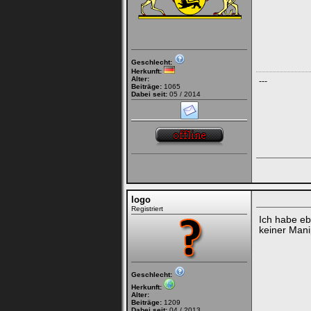
Geschlecht:
Herkunft:
Alter:
---
Beiträge:
1065
Dabei seit:
05 / 2014
logo
Registriert
Ich habe eb
keiner Mani
Geschlecht:
Herkunft:
Alter:
Beiträge:
1209
Dabei seit:
04 / 2013