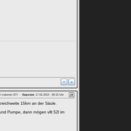
t/-volumen GTI -
Gepostet:
17.02.2015 - 09:15 Uhr -
29
treichweite 15km an der Säule.
n und Pumpe, dann mögen vllt 52l im